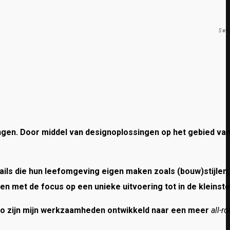
Swi
ngen. Door middel van designoplossingen op het gebied van 
tails die hun leefomgeving eigen maken zoals (bouw)stijlen,
n met de focus op een unieke uitvoering tot in de kleinste 
. Zo zijn mijn werkzaamheden ontwikkeld naar een meer
all-r